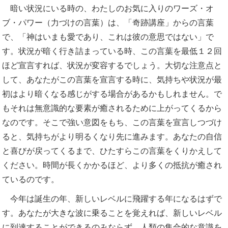
暗い状況にいる時の、わたしのお気に入りのワーズ・オ
ブ・パワー（力づけの言葉）は、「奇跡講座」からの言葉
で、「神はいまも愛であり、これは彼の意思ではない」で
す。状況が暗く行き詰まっている時、この言葉を最低１２回
ほど宣言すれば、状況が変容するでしょう。大切な注意点と
して、あなたがこの言葉を宣言する時に、気持ちや状況が最
初はより暗くなる感じがする場合があるかもしれません。で
もそれは無意識的な要素が癒されるために上がってくるから
なのです。そこで強い意図をもち、この言葉を宣言しつづけ
ると、気持ちがより明るくなり先に進みます。あなたの自信
と喜びが戻ってくるまで、ひたすらこの言葉をくりかえして
ください。時間が長くかかるほど、より多くの抵抗が癒され
ているのです。
今年は誕生の年、新しいレベルに飛躍する年になるはずで
す。あなたが大きな波に乗ることを覚えれば、新しいレベル
に到達することができるのみならず、人類の集合的な意識を