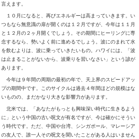
言えます。
１０月になると、再びエネルギーは高まっていきます。い
つもなら無意識の扉が開くのは１２月ですが、今年は１１月
と１２月の２ヶ月開くでしょう。その期間にヒーリングに専
念するなら、勢いよく前に進めるでしょう。波にのまれて水
を飲むよりは、波に乗っていきたいもの。ハワイには、「波
は止まることがないから、波乗りを習いなさい」という諺が
あります。
今年は９年間の周期の最初の年で、天上界のスピードアッ
プの期間中です。このサイクルは過去４年間ほどの規模はな
いものの、まだかなり大きな影響力があります。
北米では、「あなたがもっとも興味深い時代に生きるよう
に」という中国の古い呪文が有名ですが、今は確かにそうい
う時代です。ただ、中国や台湾、シンガポール、マレーシア
の友人で、誰一人その呪文を聞いたことがある人はいません