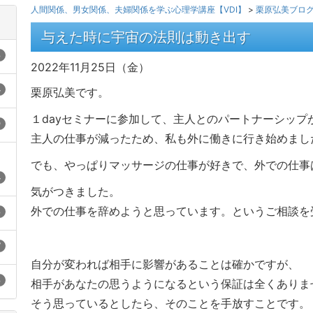
人間関係、男女関係、夫婦関係を学ぶ心理学講座【VDI】
>
栗原弘美ブロ
与えた時に宇宙の法則は動き出す
3
2022年11月25日（金）
4
栗原弘美です。
１dayセミナーに参加して、主人とのパートナーシップ
9
主人の仕事が減ったため、私も外に働きに行き始めまし
でも、やっぱりマッサージの仕事が好きで、外での仕事
4
気がつきました。
外での仕事を辞めようと思っています。というご相談を
3
7
自分が変われば相手に影響があることは確かですが、
3
相手があなたの思うようになるという保証は全くありま
そう思っているとしたら、そのことを手放すことです。