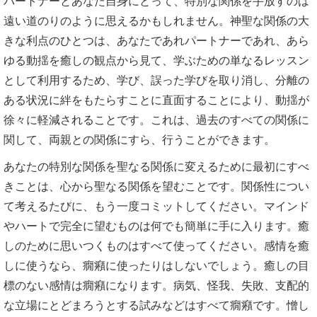
パートナーとあなた自身にとって、特別な関係を手放すのは
遠い道のりのように思えるかもしれません。神聖な関係の大
きな利点のひとつは、あなたであれパートナーであれ、あら
ゆる動揺を癒しの観点から見て、学ぶための単なるレッスン
として利用するため、学び、誤った学びを取り消し、分離の
ある状況に絆をもたらすことに直面することにより、動揺が
徐々に軽減されることです。これは、過去のすべての関係に
関して、両親との関係にすら、行うことができます。
あなたの特別な関係を聖なる関係に変えるために最初にすべ
きことは、心から聖なる関係を望むことです。関係性につい
て考えるたびに、もう一度コミットしてください。マインド
やハートで完全に望むものは何でも簡単に手に入ります。癒
しのために思いつくものはすべて使ってください。感情を癒
しに使うなら、癇癪に使ったりはしないでしょう。癒しの目
標のない感情は癇癪になります。病気、怪我、失敗、支配的
な立場にとどまろうとする試みなどはすべて癇癪です。憎し