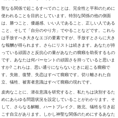
聖なる関係で起こるすべてのことは、完全性と平和のために
使われることを目的としています。特別な関係の他の側面
は、勝つこと、優越感、いい人であること、正しい人である
こと、そして「自分のやり方」でやることなどです。これら
は手放すべき大きなエゴの要素ですが、手放すとさらに大き
な報酬が得られます。さらにリストは続きます。あなたが持
っている頑固さと反抗心の量があなたの癇癪を助長するもの
です。あなたは何パーセントの頑固さを持っていると思いま
すか? これらは、思い通りにならないときに起こる癇癪で
す。失敗、復讐、失恋はすべて癇癪です。切り離された自
立、犠牲、被害者意識はすべて癇癪の現れです。
皮肉なことに、潜在意識を研究すると、私たちは決別するた
めにあらゆる問題状況を設定していることがわかります。そ
して、さらなる解離、ハートブレイク、敗北、犠牲を引き起
こす自立があります。しかし神聖な関係のためにするあなた