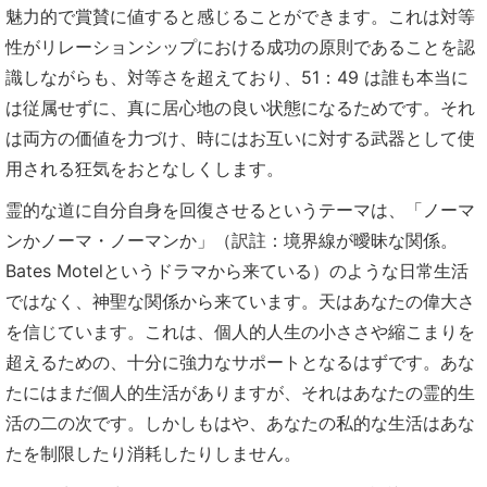
魅力的で賞賛に値すると感じることができます。これは対等
性がリレーションシップにおける成功の原則であることを認
識しながらも、対等さを超えており、51：49 は誰も本当に
は従属せずに、真に居心地の良い状態になるためです。それ
は両方の価値を力づけ、時にはお互いに対する武器として使
用される狂気をおとなしくします。
霊的な道に自分自身を回復させるというテーマは、「ノーマ
ンかノーマ・ノーマンか」（訳註：境界線が曖昧な関係。
Bates Motelというドラマから来ている）のような日常生活
ではなく、神聖な関係から来ています。天はあなたの偉大さ
を信じています。これは、個人的人生の小ささや縮こまりを
超えるための、十分に強力なサポートとなるはずです。あな
たにはまだ個人的生活がありますが、それはあなたの霊的生
活の二の次です。しかしもはや、あなたの私的な生活はあな
たを制限したり消耗したりしません。