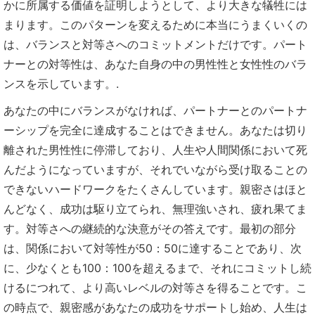
かに所属する価値を証明しようとして、より大きな犠牲には
まります。このパターンを変えるために本当にうまくいくの
は、バランスと対等さへのコミットメントだけです。パート
ナーとの対等性は、あなた自身の中の男性性と女性性のバラ
ンスを示しています。.
あなたの中にバランスがなければ、パートナーとのパートナ
ーシップを完全に達成することはできません。あなたは切り
離された男性性に停滞しており、人生や人間関係において死
んだようになっていますが、それでいながら受け取ることの
できないハードワークをたくさんしています。親密さはほと
んどなく、成功は駆り立てられ、無理強いされ、疲れ果てま
す。対等さへの継続的な決意がその答えです。最初の部分
は、関係において対等性が50：50に達することであり、次
に、少なくとも100：100を超えるまで、それにコミットし続
けるにつれて、より高いレベルの対等さを得ることです。こ
の時点で、親密感があなたの成功をサポートし始め、人生は