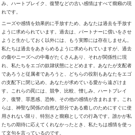
み、ハートブレイク、復讐などの古い感情はすべて癇癪の現
れです。
ニーズや感情を効果的に手放すため、あなたは過去を手放す
ように求められています。過去は、パートナーに償いをさせ
ようと生かしておく以外には、もう実際には存在しません。
私たちは過去をあきらめるように求められていますが、過去
の傷やニーズへの中毒がたくさんあり、それが関係性に現
れ、私たちをエゴの奴隷状態にとどめます。あなたが支配者
であろうと従属者であろうと、どちらの役割もあなたをエゴ
の支配下に閉じ込め、あなたが求めている愛から遠ざけま
す。これらの罠には、競争、比較、憎しみ、ハートブレイ
ク、復讐、罪悪感、恐怖、その他の感情が含まれます。これ
らは、神聖な関係の自然な部分である癒しのためにすぐに使
用されない限り、特別さと癇癪としての行為です。誰かが私
たちの期待に応えてくれなかったとき、私たちは感情を使っ
て文句を言っているのです。