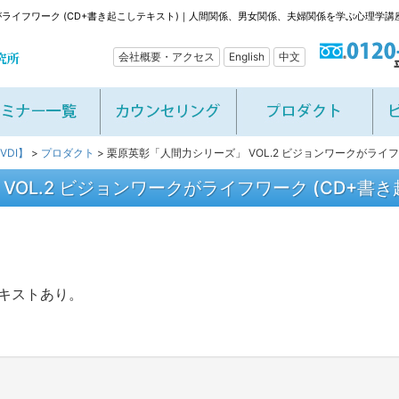
クがライフワーク (CD+書き起こしテキスト)｜人間関係、男女関係、夫婦関係を学ぶ心理学講座
会社概要・アクセス
English
中文
DI】
>
プロダクト
>
栗原英彰「人間力シリーズ」 VOL.2 ビジョンワークがライフ
OL.2 ビジョンワークがライフワーク (CD+書
テキストあり。