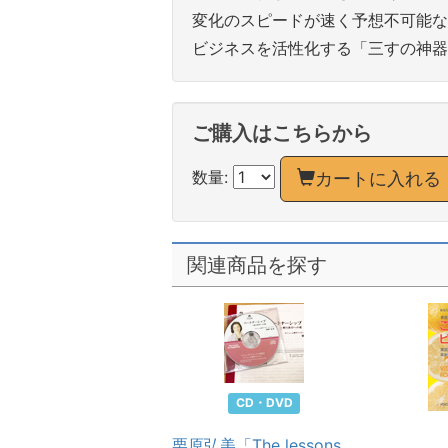
変化のスピードが速く予想不可能な
ビジネスを活性化する「三すの神器
ご購入はこちらから
数量:
カートに入れる
関連商品を探す
音声DL
CD・DVD
ック・スペザーノ博
栗原弘美「The lessons