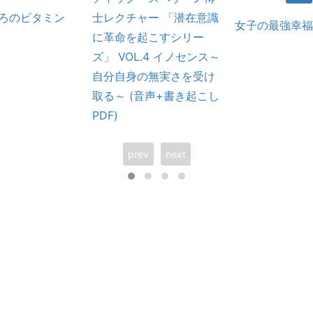
ころのビタミン
士レクチャー 「潜在意識
女子の最強幸福
に革命を起こすシリー
ズ」 VOL.4 イノセンス～
自分自身の無実さを受け
取る～ (音声+書き起こし
PDF)
prev
next