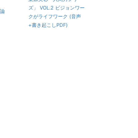
ズ」 VOL.2 ビジョンワー
士 レクチャー収録D
論
クがライフワーク (音声
VOL.1 パートナーシ
+書き起こしPDF)
～愛と幸せと成功の