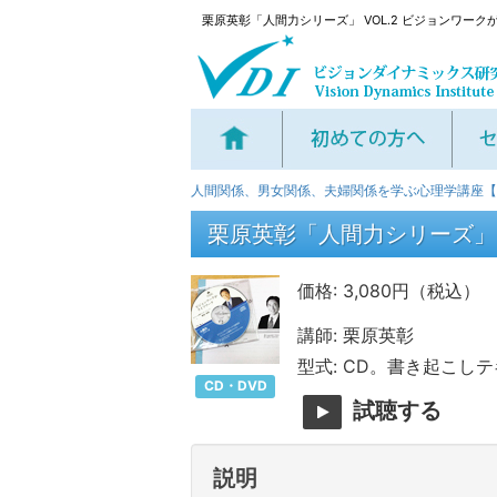
栗原英彰「人間力シリーズ」 VOL.2 ビジョンワー
人間関係、男女関係、夫婦関係を学ぶ心理学講座【V
栗原英彰「人間力シリーズ」 V
価格: 3,080円（税込）
講師: 栗原英彰
型式: CD。書き起こし
CD・DVD
試聴する
説明