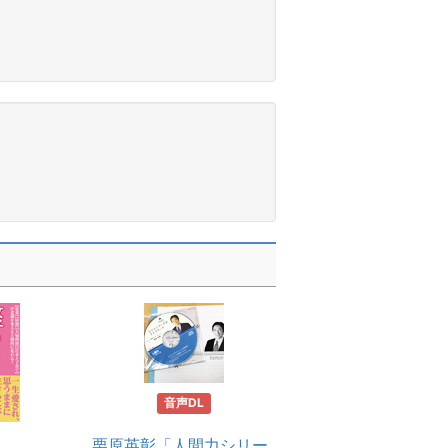
音声DL
CD・DVD
栗原英彰「人間力シリー
チャック・スペザー