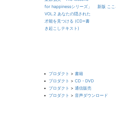
クチャー 「潜在意識
for happinessシリーズ」
新版 こ
命を起こすシリー
VOL.2 あなたの隠された
 VOL.3 誕生～人生の
才能を見つける (CD+書
い一歩を始める～
き起こしテキスト)
声のみ)
プロダクト
>
書籍
プロダクト
>
CD・DVD
プロダクト
>
通信販売
プロダクト
>
音声ダウンロード