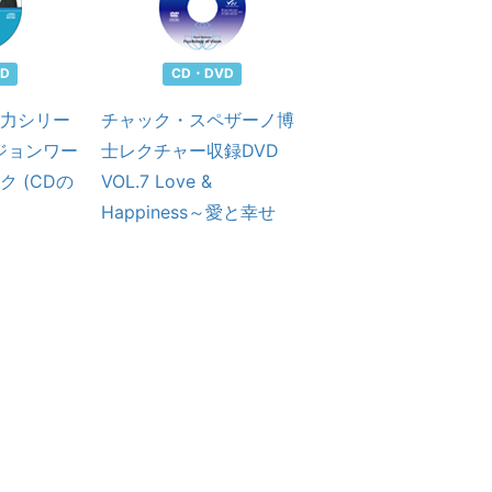
D
CD・DVD
力シリー
チャック・スペザーノ博
通信販売
ビジョンワー
士レクチャー収録DVD
貯金箱大
 (CDの
VOL.7 Love &
Happiness～愛と幸せ