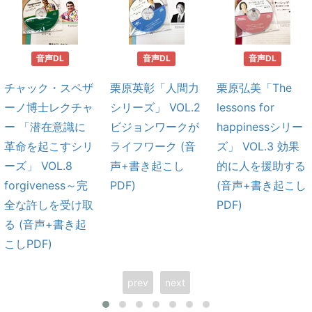
音声DL
音声DL
音声DL
チャック・スペザ
栗原英彰「人間力
栗原弘美「The
ーノ博士レクチャ
シリーズ」 VOL.2
lessons for
ー 「潜在意識に
ビジョンワークが
happinessシリー
革命を起こすシリ
ライフワーク (音
ズ」 VOL.3 効果
ーズ」 VOL.8
声+書き起こし
的に人を援助する
forgiveness～完
PDF)
(音声+書き起こし
全な許しを受け取
PDF)
る (音声+書き起
こしPDF)
prev
next