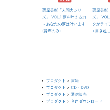
ック・スペザーノ博
栗原英彰「人間力シリー
栗原英彰
クチャー 「潜在意識
ズ」 VOL.1 夢を叶える力
ズ」 VO
命を起こすシリー
～あなたの夢は叶います
クがライフ
VOL.10 Power of
(音声のみ)
+書き起こ
ace～恩恵の力 (CDの
プロダクト
>
書籍
プロダクト
>
CD・DVD
プロダクト
>
通信販売
プロダクト
>
音声ダウンロード