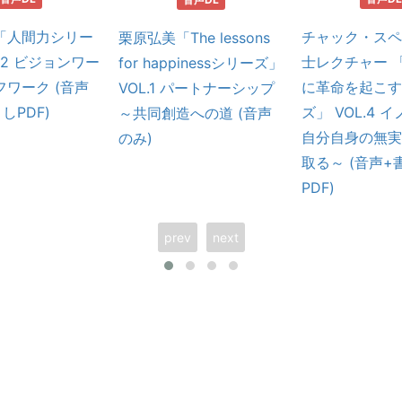
「人間力シリー
チャック・スペ
栗原弘美「The lessons
L.2 ビジョンワー
士レクチャー 
for happinessシリーズ」
ワーク (音声
に革命を起こす
VOL.1 パートナーシップ
しPDF)
ズ」 VOL.4 
～共同創造への道 (音声
自分自身の無実
のみ)
取る～ (音声+
PDF)
prev
next