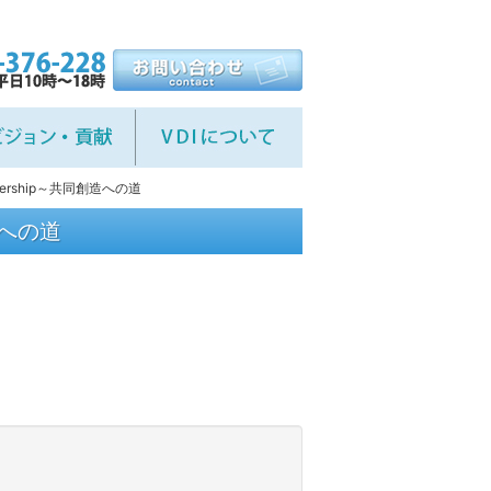
ership～共同創造への道
造への道