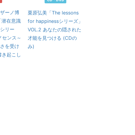
書籍
ザーノ博
栗原弘美「The lessons
「潜在意識
for happinessシリーズ」
認知症はタイムマシ
シリー
VOL.2 あなたの隠された
イノセンス～
才能を見つける (CDの
さを受け
み)
書き起こし