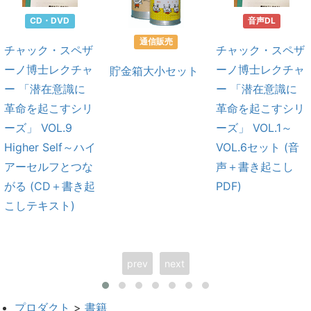
CD・DVD
音声DL
通信販売
チャック・スペザ
チャック・スペザ
ーノ博士レクチャ
ーノ博士レクチャ
貯金箱大小セット
ー 「潜在意識に
ー 「潜在意識に
革命を起こすシリ
革命を起こすシリ
ーズ」 VOL.9
ーズ」 VOL.1～
Higher Self～ハイ
VOL.6セット (音
アーセルフとつな
声＋書き起こし
がる (CD＋書き起
PDF)
こしテキスト)
prev
next
プロダクト
>
書籍