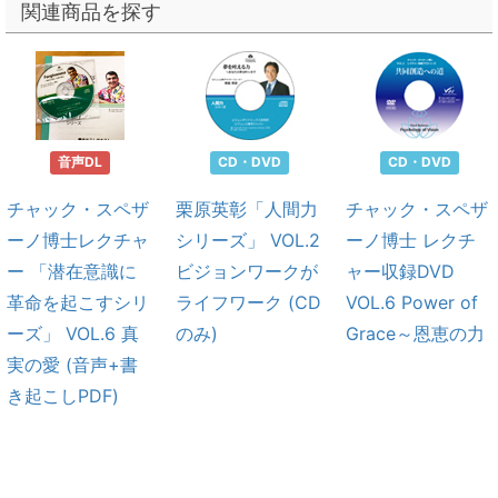
関連商品を探す
音声DL
CD・DVD
CD・DVD
チャック・スペザ
栗原英彰「人間力
チャック・スペザ
ーノ博士レクチャ
シリーズ」 VOL.2
ーノ博士 レクチ
ー 「潜在意識に
ビジョンワークが
ャー収録DVD
革命を起こすシリ
ライフワーク (CD
VOL.6 Power of
ーズ」 VOL.6 真
のみ)
Grace～恩恵の力
実の愛 (音声+書
き起こしPDF)